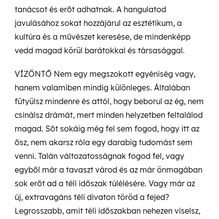
tanácsot és erőt adhatnak. A hangulatod
javulásához sokat hozzájárul az esztétikum, a
kultúra és a művészet keresése, de mindenképp
vedd magad körül barátokkal és társasággal.
VÍZÖNTŐ Nem egy megszokott egyéniség vagy,
hanem valamiben mindig különleges. Általában
fütyülsz mindenre és attól, hogy beborul az ég, nem
csinálsz drámát, mert minden helyzetben feltalálod
magad. Sőt sokáig még fel sem fogod, hogy itt az
ősz, nem akarsz róla egy darabig tudomást sem
venni. Talán változatosságnak fogod fel, vagy
egyből már a tavaszt várod és az már önmagában
sok erőt ad a téli időszak túlélésére. Vagy már az
új, extravagáns téli divaton töröd a fejed?
Legrosszabb, amit téli időszakban nehezen viselsz,