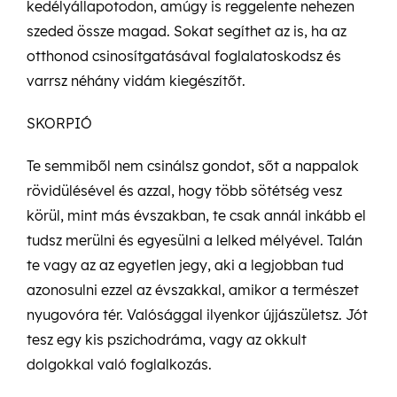
kedélyállapotodon, amúgy is reggelente nehezen
szeded össze magad. Sokat segíthet az is, ha az
otthonod csinosítgatásával foglalatoskodsz és
varrsz néhány vidám kiegészítőt.
SKORPIÓ
Te semmiből nem csinálsz gondot, sőt a nappalok
rövidülésével és azzal, hogy több sötétség vesz
körül, mint más évszakban, te csak annál inkább el
tudsz merülni és egyesülni a lelked mélyével. Talán
te vagy az az egyetlen jegy, aki a legjobban tud
azonosulni ezzel az évszakkal, amikor a természet
nyugovóra tér. Valósággal ilyenkor újjászületsz. Jót
tesz egy kis pszichodráma, vagy az okkult
dolgokkal való foglalkozás.