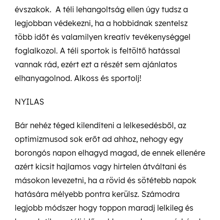
évszakok. A téli lehangoltság ellen úgy tudsz a
legjobban védekezni, ha a hobbidnak szentelsz
több időt és valamilyen kreatív tevékenységgel
foglalkozol. A téli sportok is feltöltő hatással
vannak rád, ezért ezt a részét sem ajánlatos
elhanyagolnod. Alkoss és sportolj!
NYILAS
Bár nehéz téged kilendíteni a lelkesedésből, az
optimizmusod sok erőt ad ahhoz, nehogy egy
borongós napon elhagyd magad, de ennek ellenére
azért kicsit hajlamos vagy hirtelen átváltani és
másokon levezetni, ha a rövid és sötétebb napok
hatására mélyebb pontra kerülsz. Számodra
legjobb módszer hogy toppon maradj lelkileg és