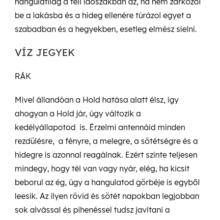
hangulatilag a téli időszakban az, ha nem zárkózol
be a lakásba és a hideg ellenére túrázol egyet a
szabadban és a hegyekben, esetleg elmész síelni.
VÍZ JEGYEK
RÁK
Mivel állandóan a Hold hatása alatt élsz, így
ahogyan a Hold jár, úgy változik a
kedélyállapotod is. Érzelmi antennáid minden
rezdülésre, a fényre, a melegre, a sötétségre és a
hidegre is azonnal reagálnak. Ezért szinte teljesen
mindegy, hogy tél van vagy nyár, elég, ha kicsit
beborul az ég, úgy a hangulatod görbéje is egyből
leesik. Az ilyen rövid és sötét napokban legjobban
sok alvással és pihenéssel tudsz javítani a