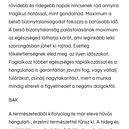
rövidebb és ridegebb napok nincsenek rád annyira
tragikus hatással, mint gondolnád. Maximum a
belső bizonytalanságodat fokozza a borúsabb idő.
A belső bizonytalanság palástolásának maximum
az egészséged láthatja kárát, ami leginkább lelki
szorongásban jöhet ki rajtad. Esetleg
tökéletlenségnek éled meg az ilyen időszakot.
Foglalkozz többet egészséges táplálkozással és a
hangulatod is garantáltan javulni fog, vagy vállalj
túlórákat, csinálj nagytakarítást, mert a munka
mindig eltereli a figyelmedet a negatív dolgoktól.
BAK
A természetedből kifolyólag te már eleve hűvös
hangulati-, érzelmi természettel tűnsz ki. A hideg és