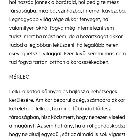
hol hozzád jönnek a barátaid, hol pedig te mész
társaságba, moziba, színházba, internet kávézóba.
Legnagyobb világ vége akkor fenyeget, ha
valamilyen oknál fogva még internetezni sem
tudsz, mert ha mást nem, de a bezártságot akkor
tudod a legjobban leküzdeni, ha legalább neten
cseveghetsz a világgal. Ezen kívül semmi más nem
tud fogva tartani otthon a karosszékedben.
MÉRLEG
Lelki alkatod könnyed és hajlasz a nehézségek
kerülésére. Amikor beborul az ég, számodra akkor
kel életre a lelked, ha minél több időt töltesz
társaságban, hisz közismert, hogy nehezen viseled
a magányt. Az sem hátrány, ha arról gondoskodsz,
hogy ne aludj egyedül, sőt az álmaid is sok vigaszt,