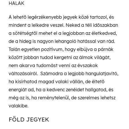
HALAK
A lehető legérzékenyebb jegyek közé tartozol, és
mindent a lelkedre veszel. Neked a téli időszakban
a sötétségtől mehet el a legjobban az életkedved,
de a hideg is nagyon lehangoló hatással van rád.
Talán egyetlen pozitívum, hogy elbújva a párnák
között jobban tudod kergetni az álmok világát,
nem akarva tudomást venni az évszakok
változásairól. Számodra a legjobb hangulatjavító,
ha kisírhatod magad valaki vállán, de éltető
energiát ad, ha a kedvenc zenéidet hallgatod, és
még az is, ha reménytelenül, de szerelmes lehetsz
valakibe.
FÖLD JEGYEK