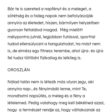
Bár te is szereted a napfényt és a meleget, a
sötétség és a hideg napok nem befolyásolják
annyira az életedet, hiszen, bármilyen helyzetben
gyorsan feltalálod magad. Még mielőtt
mélypontra jutnál, legjobban futással, sporttal
tudod ellensúlyozni a hangulatodat, ha mást nem
is, de elmész egy fitness terembe, ahol újra- és újra
fel tudsz töltődni fizikailag és lelkileg is.
OROSZLÁN
Nálad talán nem is létezik más olyan jegy, aki
annyira nap-, és fényimádó lenne, mint Te,
mondhatni napsütés, a meleg és a fény a
lételemed. Pedig valahogy meg kell békélned azzal,
hogy a természet rendje az, hogy váltakoznak az