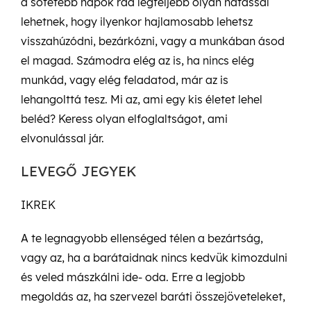
a sötétebb napok rád legfeljebb olyan hatással
lehetnek, hogy ilyenkor hajlamosabb lehetsz
visszahúzódni, bezárkózni, vagy a munkában ásod
el magad. Számodra elég az is, ha nincs elég
munkád, vagy elég feladatod, már az is
lehangolttá tesz. Mi az, ami egy kis életet lehel
beléd? Keress olyan elfoglaltságot, ami
elvonulással jár.
LEVEGŐ JEGYEK
IKREK
A te legnagyobb ellenséged télen a bezártság,
vagy az, ha a barátaidnak nincs kedvük kimozdulni
és veled mászkálni ide- oda. Erre a legjobb
megoldás az, ha szervezel baráti összejöveteleket,