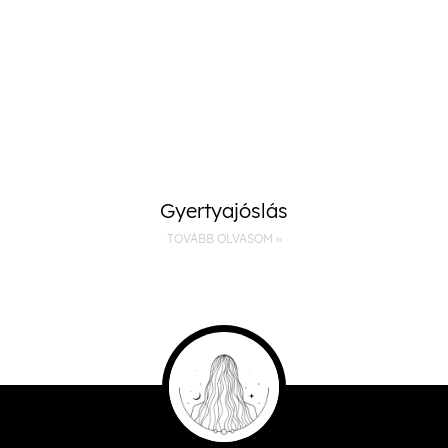
Gyertyajóslás
TOVÁBB OLVASOM »